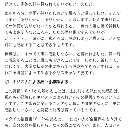
起きて、家族の顔を見られてありがたい」のだと。
またある時、小雨が降りだし急いで帰ろうと滑って転び、そこで
もまた「ありがたい、ありがたい」と言います。転んで擦りむい
て一体何がありがたいのかと尋ねると、「自分の落ち度で骨折し
てもよさそうなところを、ただの擦り傷ですんでありが
い」・・・。 確かに、私たちは、感謝しようと思えば、どんな
時にも感謝することはできるものです。
神様は、「すべての事に感謝しなさい」と言われました。良い時
に感謝することは、誰にもできることです。しかし、苦しくて、
悲しくて、大変な状況の中にあっても感謝をできるとすれば、そ
れこそ御霊によって生きるクリスチャンの姿です。
① キリストによる救いを感謝する
この詩篇118：1から解かることは、主に対する私たちの感謝は、
私たちが経験したキリストによる救いがその動機であるというこ
とです。この永遠に変わることのない救いの御業のゆえに、主に
感謝しないさい、と詩篇の記者は言っているのです。
マタイの福音書16：26を見ると、「たとい人が全世界をもうけて
も、自分の命を損したら、なんの得になろうか。また、人はどん