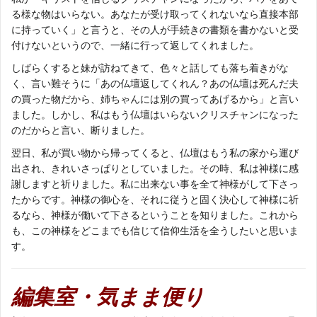
る様な物はいらない。あなたが受け取ってくれないなら直接本部
に持っていく」と言うと、その人が手続きの書類を書かないと受
付けないというので、一緒に行って返してくれました。
しばらくすると妹が訪ねてきて、色々と話しても落ち着きがな
く、言い難そうに「あの仏壇返してくれん？あの仏壇は死んだ夫
の買った物だから、姉ちゃんには別の買ってあげるから」と言い
ました。しかし、私はもう仏壇はいらないクリスチャンになった
のだからと言い、断りました。
翌日、私が買い物から帰ってくると、仏壇はもう私の家から運び
出され、きれいさっぱりとしていました。その時、私は神様に感
謝しますと祈りました。私に出来ない事を全て神様がして下さっ
たからです。神様の御心を、それに従うと固く決心して神様に祈
るなら、神様が働いて下さるということを知りました。これから
も、この神様をどこまでも信じて信仰生活を全うしたいと思いま
す。
編集室・気まま便り