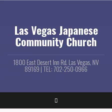
コ
ン
テ
ン
ツ
Las Vegas Japanese
へ
ス
Community Church
キ
ッ
プ
1800 East Desert Inn Rd. Las Vegas, NV
89169 | TEL: 702-250-0966