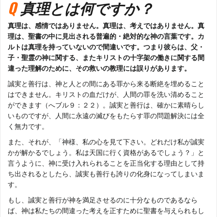
Q
真理とは何ですか？
真理は、感情ではありません。真理は、考えではありません。真
理は、聖書の中に見出される普遍的・絶対的な神の言葉です。カ
ルトは真理を持っていないので間違いです。つまり彼らは、父・
子・聖霊の神に関する、またキリストの十字架の働きに関する間
違った理解のために、その救いの教理には誤りがあります。
誠実と善行は、神と人との間にある罪から来る断絶を埋めること
はできません。キリストの血だけが、人間の罪を洗い清めること
ができます（へブル９：２２）。誠実と善行は、確かに素晴らし
いものですが、人間に永遠の滅びをもたらす罪の問題解決には全
く無力です。
また、それが、「神様、私の心を見て下さい。どれだけ私が誠実
かが解かるでしょう。私は天国に行く資格があるでしょう？」と
言うように、神に受け入れられることを正当化する理由として持
ち出されるとしたら、誠実も善行も誇りの化身になってしまいま
す。
もし、誠実と善行が神を満足させるのに十分なものであるなら
ば、神は私たちの間違った考えを正すために聖書を与えられもし