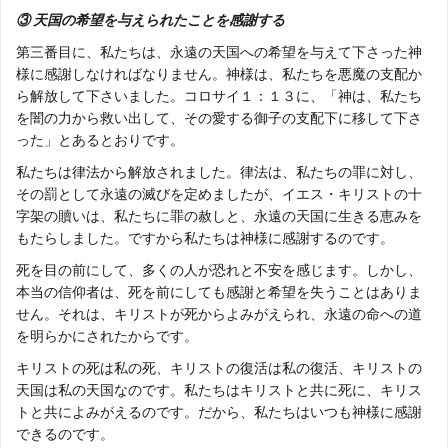
③ 天国の希望を与えられたことを感謝する
第三番目に、私たちは、永遠の天国への希望を与えて下さった神
様に感謝しなければなりません。神様は、私たちを悪魔の支配か
ら解放して下さいました。コロサイ１：１３に、「神は、私たち
を闇の力から救い出して、その愛する御子の支配下に移して下さ
った」とあるとおりです。
私たちは律法から解放されました。律法は、私たちの罪に対し、
その罰として永遠の滅びを定めましたが、イエス・キリストの十
字架の贖いは、私たちに罪の赦しと、永遠の天国に生きる恵みを
もたらしました。ですから私たちは神様に感謝するのです。
死を目の前にして、多くの人が恐れと不安を感じます。しかし、
本当の信仰者は、死を前にしても感謝と希望を失うことはありま
せん。それは、キリストが死からよみがえられ、永遠の命への道
を明らかにされたからです。
キリストの死は私の死、キリストの復活は私の復活、キリストの
天国は私の天国なのです。私たちはキリストと共に死に、キリス
トと共によみがえるのです。だから、私たちはいつも神様に感謝
できるのです。