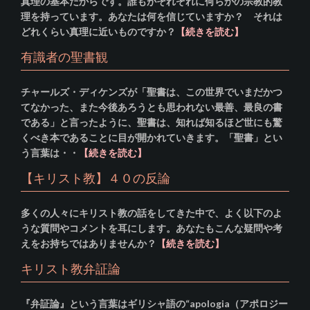
真理の基本だからです。誰もがそれぞれに何らかの宗教的教
理を持っています。あなたは何を信じていますか？ それは
どれくらい真理に近いものですか？
【続きを読む】
有識者の聖書観
チャールズ・ディケンズが「聖書は、この世界でいまだかつ
てなかった、また今後あろうとも思われない最善、最良の書
である」と言ったように、聖書は、知れば知るほど世にも驚
くべき本であることに目が開かれていきます。「聖書」とい
う言葉は・・
【続きを読む】
【キリスト教】４０の反論
多くの人々にキリスト教の話をしてきた中で、よく以下のよ
うな質問やコメントを耳にします。あなたもこんな疑問や考
えをお持ちではありませんか？
【続きを読む】
キリスト教弁証論
『弁証論』という言葉はギリシャ語の“apologia（アポロジー