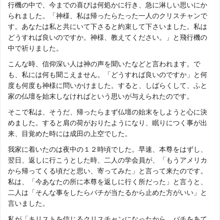
行機の中で、今までの喜びは何処かに行き、急に淋しい思いにか
られました。「神様、私は帰ったらたった一人のクリスチャンで
す。あなたは私と共にいて下さると約束して下さいました。私は
どうすれば良いのですか。神様、教えてください。」と飛行機の
中で祈りました。
こんな時、信仰深い人は神の声を聞いたなどと言われます。で
も、私には何も聞こえません。「どうすれば良いのですか」と何
度も何度も神様に問いかけました。すると、しばらくして、ふと
家の仏壇を始末しなければという思いが与えられたのです。
そこで私は、そうだ、帰ったらまず仏壇の始末をしようと心に決
めました。すると肩の荷がおりたようになり、眠りにつく事が出
来、目覚めた時には成田の上空でした。
我家に着いたのは夜中の１２時頃でした。早速、本尊をはずし、
翌日、返しに行こうとした時、二人の学会員が、「もうアメリカ
から帰ってくる頃だと思い、寄ってみた」と言って来たのです。
私は、「今あなたの所に本尊を返しに行く所だった」と言うと、
二人は「そんな事をしたらバチが当たるから止めた方がいい」と
言いました。
私が「キリストを信じるクリスチャンになったから、バチをあて