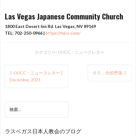
Las Vegas Japanese Community Church
1800 East Desert Inn Rd. Las Vegas, NV 89169
TEL: 702-250-0966 |
https://lvjcc.com/
カテゴリー:
LVJCC・ニュースレター
投
LVJCC・ニュースレター |
６５．全的堕落
稿
December, 2021
ナ
ビ
検
ゲ
索:
ー
シ
ラスベガス日本人教会のブログ