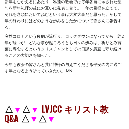
新年をむかえるにあたり、私達の教会では毎年各自に示された聖
句を新年礼拝の後にお互いに発表し合う。一年の目標を立てて、
それを念頭において歩むという事は大変大事だと思った。そして
年の終わりにはどのような歩みをしたかについて皆さんに報告す
る。
突然コロナという疫病が流行り、ロックダウンになってから、約2
年が経つが、どんな事が起ころうとも日々の歩みは、祈りとみ言
葉に専念するというクリスチャンとしての日課を愚直に守り続け
ることの大切さを知った。
今年も教会の皆さんと共に神様の与えてくださる平安の内に過ご
す年となるよう祈っていきたい。 MN
△
▼
△
▼
LVJCC キリスト教
Q&A
△
▼
△
▼