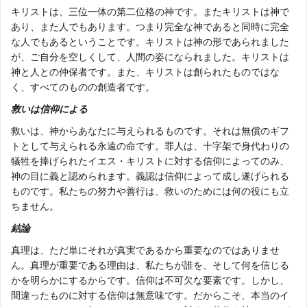
キリストは、三位一体の第二位格の神です。またキリストは神で
あり、また人でもあります。つまり完全な神であると同時に完全
な人でもあるということです。キリストは神の形であられました
が、ご自分を空しくして、人間の姿になられました。キリストは
神と人との仲保者です。また、キリストは創られたものではな
く、すべてのものの創造者です。
救いは信仰による
救いは、神からあなたに与えられるものです。それは無償のギフ
トとして与えられる永遠の命です。罪人は、十字架で身代わりの
犠牲を捧げられたイエス・キリストに対する信仰によってのみ、
神の目に義と認められます。義認は信仰によって成し遂げられる
ものです。私たちの努力や善行は、救いのためには何の役にも立
ちません。
結論
真理は、ただ単にそれが真実であるから重要なのではありませ
ん。真理が重要である理由は、私たちが誰を、そして何を信じる
かを明らかにするからです。信仰は不可欠な要素です。しかし、
間違ったものに対する信仰は無意味です。だからこそ、本当のイ