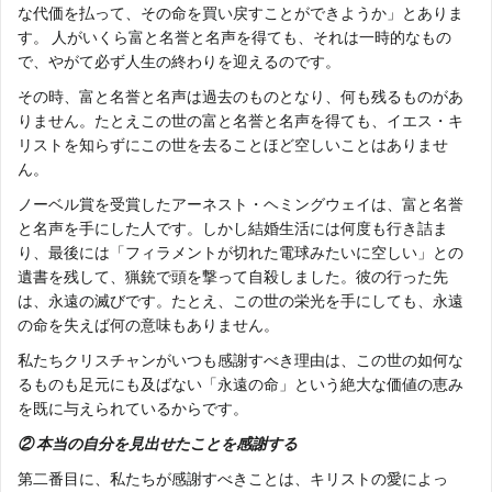
な代価を払って、その命を買い戻すことができようか」とありま
す。 人がいくら富と名誉と名声を得ても、それは一時的なもの
で、やがて必ず人生の終わりを迎えるのです。
その時、富と名誉と名声は過去のものとなり、何も残るものがあ
りません。たとえこの世の富と名誉と名声を得ても、イエス・キ
リストを知らずにこの世を去ることほど空しいことはありませ
ん。
ノーベル賞を受賞したアーネスト・ヘミングウェイは、富と名誉
と名声を手にした人です。しかし結婚生活には何度も行き詰ま
り、最後には「フィラメントが切れた電球みたいに空しい」との
遺書を残して、猟銃で頭を撃って自殺しました。彼の行った先
は、永遠の滅びです。たとえ、この世の栄光を手にしても、永遠
の命を失えば何の意味もありません。
私たちクリスチャンがいつも感謝すべき理由は、この世の如何な
るものも足元にも及ばない「永遠の命」という絶大な価値の恵み
を既に与えられているからです。
② 本当の自分を見出せたことを感謝する
第二番目に、私たちが感謝すべきことは、キリストの愛によっ