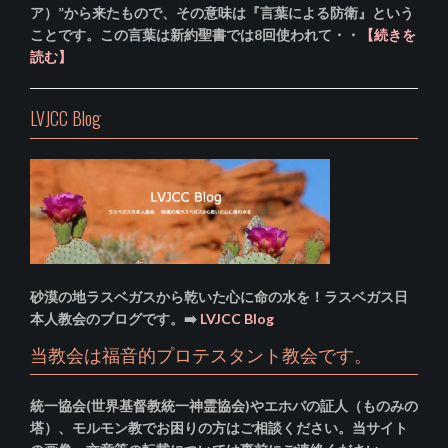
ア）”から来たもので、その意味は『言葉による防衛』という
ことです。この言葉は新約聖書では8回使われて・・
【続きを
読む】
LVJCC Blog
砂漠の地ラスベガスから乾いた心に命の水を！ラスベガス日
本人教会のブログです。➡️
LVJCC Blog
当教会は福音的プロテスタント教会です。
統一協会(世界基督教統一神霊協会)やエホバの証人（ものみの
塔）、モルモン教でお困りの方はご相談ください。当サイト