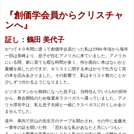
『創価学会員からクリスチャ
ンへ』
証し：鶴田 美代子
かつて４０年間に渡って創価学会員だった私は1986 年頃から毎年
一回は長崎より、息子が住むアメリカに来ていました。アメリカ
にいる間、家に居ても暇な時間が多く、何か面白い本はないかと
書棚を探したのですが、キリストに関する本ばかりで仕方なく其
の本を読みあさりました。その影響で、私はキリスト教のことが
少しずつ分かるようになりました。
ビジネスマンから牧師になった息子は、当時住んでいたLAの郊外
から、教会開拓のため毎週末ラスベガスへ通っていました。アメ
リカ滞在中は、私も息子夫婦と一緒にラスベガスに行くしかあり
ませんでした。
道中、車内で沢山の先生方のテープを聞かされ、その中に金藤光
一青年の証を聞いた時、「恐れるな私があなたと共にいつもい
る」という聖書の言葉がなんとなく私の心の中に残って離れませ