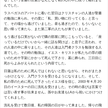
んでした。
ラスベガスのアパートに着いた翌日はクリスチャンの人達が聖書
の勉強に来られ、その度に「私、買い物に行ってくる」と言っ
て、その場から逃げていました。昼も過ぎたので、もういないと
思い帰って来たら、また第二軍の人たちが来ていました。
もう逃げる口実がないので隣の部屋に閉じこもっていると、「座
っているだけでいいから一緒に話を聞けば」と息子に言われ、そ
の人達の中に座りました。その人達は入門者クラスを勉強する人
達でした。その時の勉強は、イエス・キリストが私たちの罪の贖
いのため十字架にかかって死んで下さり、墓に葬られ、三日目に
死からよみがえられたという内容でした。
日蓮は私のために死んではくれないと思いながら、それがまたき
っかけとなり、入門クラスを受けるようになりました。そして、
私の罪のために死んで下さったイエス様を信じ、2003 年 4 月 20
日のイースターの日に洗礼を受けました。その時の喜びは言葉で
は言い表す事が出来ません。孫やお友達もLAから祝いにかけつけ
てくれました。
洗礼を受けて数日後、私の帰国の日がやって来ました。帰りの飛