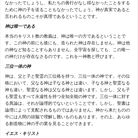
なかったでしょうし、私たちの善行がなし得なかったことをする
ために神の子を送ることもなかったでしょう。神が真実であると
言われるものこそが真理であるということです。
神は唯一である
本当のキリスト教の教義は、神は唯一の方であるということで
す。この神の前にも後にも、造られた神は存在しません。神は他
の神など知ることすらありません。全宇宙を探しても、この唯一
の神だけが存在なさるのです。これを一神教と呼びます。
三位一体の神
神は、父と子と聖霊の三位格を持つ、三位一体の神です。その位
格において、父なる神は子なる神とは違い、子なる神と聖霊なる
神も違い、聖霊なる神は父なる神とは違います。しかし、父も子
も聖霊もすべて永遠性を持つ全知全能の神です。三位一体に対す
る異論は、それが論理的でないということです。しかし、聖書は
論理によって支配されるものではありません。神から来たものの
中には人間の頭脳で理解し難いものもあります。その上、あらゆ
る創造物に神の手の業を見ることができます。
イエス・キリスト