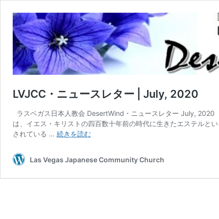
LVJCC・ニュースレター | July, 2020
ラスベガス日本人教会 DesertWind・ニュースレター July, 20
は、イエス・キリストの四百数十年前の時代に生きたエステルとい
LVJCC・
されている …
続きを読む
ニ
ュ
Las Vegas Japanese Community Church
ー
ス
レ
タ
ー
|