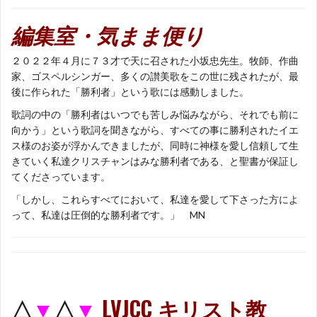
編集室・気まま便り
２０２２年４月に７３才で天に召された小坂忠先生。牧師、作曲
家、ゴスペルシンガー、多くの讃美歌をこの世に残されたが、最
後に作られた「勝利者」という歌には感動しました。
歌詞の中の「勝利者はいつでも苦しみ悩みながら、それでも前に
向かう」という歌詞を聞きながら、すべての事に勝利されたイエ
ス様のお姿が浮かんできましたが、同時に神様を愛し信頼して生
きていく私達クリスチャンはみな勝利者である、と聖書が保証し
てくださっています。
「しかし、これらすべてにおいて、私達を愛して下さった方によ
って、私達は圧倒的な勝利者です。」 MN
△
▼
△
▼
LVJCC キリスト教