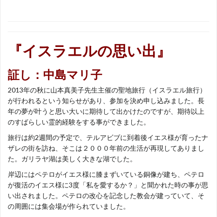
『イスラエルの思い出
』
証し：中島マリ子
2013年の秋に山本真美子先生主催の聖地旅行（イスラエル旅行）
が行われるという知らせがあり、参加を決め申し込みました。長
年の夢が叶うと思い大いに期待して出かけたのですが、期待以上
のすばらしい霊的経験をする事ができました。
旅行は約2週間の予定で、テルアビブに到着後イエス様が育ったナ
ザレの街を訪ね、そこは２０００年前の生活が再現してありまし
た。ガリラヤ湖は美しく大きな湖でした。
岸辺にはペテロがイエス様に膝まずいている銅像が建ち、ペテロ
が復活のイエス様に3度「私を愛するか？」と聞かれた時の事が思
い出されました。ペテロの改心を記念した教会が建っていて、そ
の周囲には集会場が作られていました。