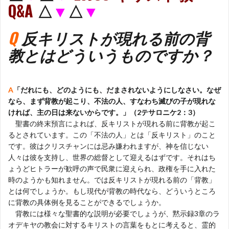
Q&A
△
▼
△
▼
Q
反キリストが現れる前の背
教とはどういうものですか？
A
「だれにも、どのようにも、だまされないようにしなさい。なぜ
なら、まず背教が起こり、不法の人、すなわち滅びの子が現れな
ければ、主の日は来ないからです。」（2テサロニケ2：3）
聖書の終末預言によれば、反キリストが現れる前に背教が起こ
るとされています。この「不法の人」とは「反キリスト」のこと
です。彼はクリスチャンには忌み嫌われますが、神を信じない
人々は彼を支持し、世界の総督として迎えるはずです。それはち
ょうどヒトラーが歓呼の声で民衆に迎えられ、政権を手に入れた
時のようかも知れません。では反キリストが現れる前の「背教」
とは何でしょうか。もし現代が背教の時代なら、どういうところ
に背教の具体例を見ることができるでしょうか。
背教には様々な聖書的な説明が必要でしょうが、黙示録3章のラ
オデキヤの教会に対するキリストの言葉をもとに考えると、霊的