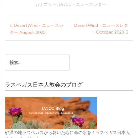
カテゴリー:
LVJCC・ニュースレター
投
DesertWind・ニュースレ
DesertWind・ニュースレタ
稿
ー October, 2023
ター August, 2023
ナ
ビ
検
ゲ
索:
ー
シ
ラスベガス日本人教会のブログ
ョ
ン
砂漠の地ラスベガスから乾いた心に命の水を！ラスベガス日本人