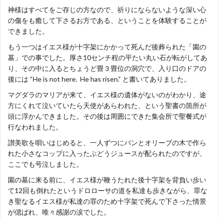
神様はすべてをご存じの方なので、祈りにならないような深い心
の傷をも癒して下さるお方である、ということを体験することが
できました。
もう一つはイエス様が十字架にかかって死んだ後葬られた「園の
墓」での事でした。厚さ10センチ程の平たい丸い石が転がしてあ
り、その中に入るとちょうど畳３畳位の洞穴で、入り口のドアの
後には “He is not here. He has risen.” と書いてありました。
マグダラのマリアが来て、イエス様の遺体がないのがわかり、途
方にくれて泣いていたら天使があらわれた、という聖書の箇所が
頭に浮かんできました。その後は周囲にできた集会所で聖餐式が
行なわれました。
讃美歌を唄いはじめると、一人ずつにパンとオリーブの木で作ら
れた小さなコップに入ったぶどうジュースが配られたのですが、
ここでも号泣しました。
園の墓に来る前に、イエス様が鞭うたれた後十字架を背負い歩い
て12回も倒れたというドロローサの道を私達も歩きながら、罪な
き聖なるイエス様が私達の罪のため十字架で死んで下さった情景
が偲ばれ、唯々感謝の涙でした。