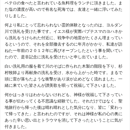
ペテロの食べたと言われている魚料理をランチに頂きました。ま
た塩の濃度が高いので有名な死海では、友達と一緒に浮いてみた
りしました。
何より私にとって忘れられない霊的体験となったのは、ヨルダン
川で洗礼を受けた事です。イエス様が実際バプテスマのヨハネか
ら洗礼をうけられた付近に、戦争中の地雷がたくさん埋まってい
るというので、それを全部撤去するのに年月がかかり、私達が訪
ねた一年前の２０１２年に再びオープンしたという事を聞いてい
たので、是非記念に洗礼を受けたいと申し出ていました。
白い洗礼用の服を着て川のそばに作られた木製の階段を下り、杉
村牧師より再献身の洗礼を受け、水から上がった時です。まるで
頭に雷が落ちたような衝撃があり涙が止めどなく流れました。一
緒に来ていた皆さんが讃美歌を唄って祝福して下さいました。
何かはっきりはわからないけれども、神様が祝福して下さってい
る事が伝わってくる不思議な経験でした。それだけではなく、聖
地旅行から帰った後は晴れ晴れとした気分になり、皆に「変わっ
て帰ってきた」と言われたのですが、それは神様が私の心の奥に
あった辛い思い出とトラウマを消して下さったということに気が
付きました。