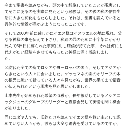
今まで聖書を読みながら、頭の中で想像していたことが現実とし
てそこにあるのを実際に見たという経験は、その後の私の信仰生
活に大きな変化をもたらしました。それは、聖書を読んでいると
具体的な情景が浮かぶようになったことです。
そして2000年前に確しかにイエス様はイスラエルの地に現れ、父
なる神様の事を伝えて下さり、私達の罪のために十字架にかかり
死んで3日目に蘇られた事実に対し確信が持てた事、それは何にも
代えがたい経験をさせてもらったと神様に深く感謝しまし
た。
又訪ねた全ての所でロシアやヨーロッパの国々、そしてアジアか
らきたという人々に会いました。ゲッセマネの園のオリーブの木
の根元に跪いて祈っている人々を見ながら、世界の果てまで福音
が伝えられたという現実を見た思いがしました。
山本先生が始められた希望の収穫が、長年援助しているメシアニ
ックジューのグループのリーダーと直接会見して実情を聞く機会
がありました。
同じユダヤ人でも、旧約だけを読んでイエス様を救い主として認
めていない人々から、彼らは大変な迫害を受けているのですが、