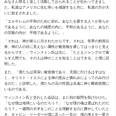
みなさん明るく逞しく活動しておられることが伝わってきまし
た。私達はアメリカに住む幸いを感謝すると共に、私達の方が大
いに励まされました。
「エルサレムの平和のために祈れ。あなたを愛する人々が安らか
であるように。あなたの城壁の内に、平和があるように。あなた
の宮殿の内が、平穏であるように。」
「それは、神が彼らに示されたからです。それは、世界の創造以
来、神の人の目に見えない属性が被造物を通してはっきりと見え
るからです。」ウィンストン氏は次に、「たとえジャングルで暮
らす人間でも、その人は神のことを知ることはできる」と僕に説
明した。
また、「僕たちは罪深い被造物であり、天国に行けるはずはな
く、キリスト・イエスによる神の恵みと憐れみによってのみ行け
るのだ」と説明した。僕たちの元の性質は永遠に神と断絶状態に
いるのである。
ウィンストン氏と交わした会話は、また別の疑問を投げかけた。
「なぜ僕は地球にいるのだろう？」「なぜ僕の魂は選ばれたのだ
ろう？」一週間の大半をこのことを理解するのに費やしていたと
き、キャビン・リーダーが僕に言った一言が、僕の考えを一変さ