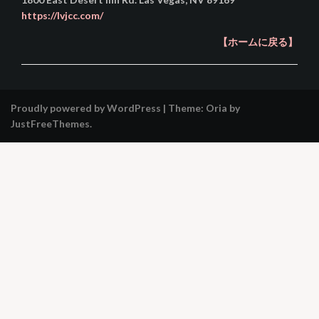
https://lvjcc.com/
【ホームに戻る】
Proudly powered by WordPress
|
Theme:
Oria
by
JustFreeThemes.