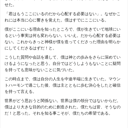
せた。
「君はもうここにいるのだから心配する必要はない」。なぜかこ
れには本当に心に響きを覚えた。僕はすでにここにいる。
僕がここにいる理由を知ったところで、僕が生きていて地球にい
るという事実は何も変わらない。いいえ。だから心配する必要は
ない。これからきっと神様が僕を造ってくださった理由を明らか
にしてくださるはずだ！と。
こうした質問や会話を通して、僕は神との歩みをさらに深めてい
けるようになったと思う。自分ではどうしようもないことに疑問
を持っても意味がないことに気づいた。
この時点まで、僕は自分の人生を中途半端に生きていた。マウン
トハーモンで過ごした後、僕は主とともに歩む決心をしたと確信
を持って言える。
世界がどう思おうと関係ない。世界は僕の領分ではないからだ。
僕はより大きな目的のために創造された。僕たちは皆、そうなの
だ！と思った。それを知る事こそが、僕たちの希望である。