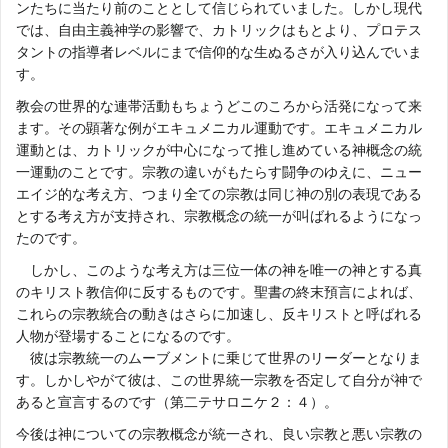
ンたちに当たり前のこととして信じられていました。しかし現代
では、自由主義神学の影響で、カトリックはもとより、プロテス
タントの指導者レベルにまで信仰的な生ぬるさが入り込んでいま
す。
教会の世界的な連帯活動もちょうどこのころから活発になって来
ます。その顕著な例がエキュメニカル運動です。エキュメニカル
運動とは、カトリックが中心になって推し進めている神概念の統
一運動のことです。宗教の違いがもたらす闘争のゆえに、ニュー
エイジ的な考え方、つまり全ての宗教は同じ神の別の表現である
とする考え方が支持され、宗教概念の統一が叫ばれるようになっ
たのです。
しかし、このような考え方は三位一体の神を唯一の神とする真
のキリスト教信仰に反するものです。聖書の終末預言によれば、
これらの宗教統合の動きはさらに加速し、反キリストと呼ばれる
人物が登場することになるのです。
彼は宗教統一のムーブメントに乗じて世界のリーダーとなりま
す。しかしやがて彼は、この世界統一宗教を否定して自分が神で
あると宣言するのです（第二テサロニケ２：４）。
今後は神についての宗教概念が統一され、良い宗教と悪い宗教の