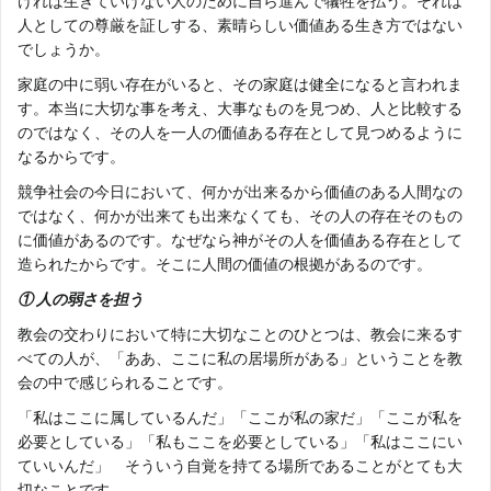
ければ生きていけない人のために自ら進んで犠牲を払う。それは
人としての尊厳を証しする、素晴らしい価値ある生き方ではない
でしょうか。
家庭の中に弱い存在がいると、その家庭は健全になると言われま
す。本当に大切な事を考え、大事なものを見つめ、人と比較する
のではなく、その人を一人の価値ある存在として見つめるように
なるからです。
競争社会の今日において、何かが出来るから価値のある人間なの
ではなく、何かが出来ても出来なくても、その人の存在そのもの
に価値があるのです。なぜなら神がその人を価値ある存在として
造られたからです。そこに人間の価値の根拠があるのです。
① 人の弱さを担う
教会の交わりにおいて特に大切なことのひとつは、教会に来るす
べての人が、「ああ、ここに私の居場所がある」ということを教
会の中で感じられることです。
「私はここに属しているんだ」「ここが私の家だ」「ここが私を
必要としている」「私もここを必要としている」「私はここにい
ていいんだ」 そういう自覚を持てる場所であることがとても大
切なことです。