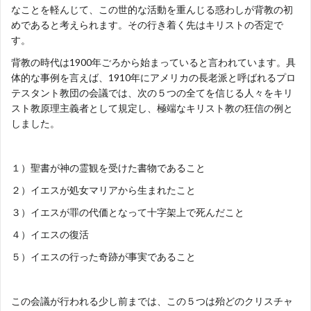
なことを軽んじて、この世的な活動を重んじる惑わしが背教の初
めであると考えられます。その行き着く先はキリストの否定で
す。
背教の時代は1900年ごろから始まっていると言われています。具
体的な事例を言えば、1910年にアメリカの長老派と呼ばれるプロ
テスタント教団の会議では、次の５つの全てを信じる人々をキリ
スト教原理主義者として規定し、極端なキリスト教の狂信の例と
しました。
１）聖書が神の霊観を受けた書物であること
２）イエスが処女マリアから生まれたこと
３）イエスが罪の代価となって十字架上で死んだこと
４）イエスの復活
５）イエスの行った奇跡が事実であること
この会議が行われる少し前までは、この５つは殆どのクリスチャ