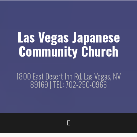
コ
ン
テ
ン
ツ
Las Vegas Japanese
へ
ス
Community Church
キ
ッ
プ
1800 East Desert Inn Rd. Las Vegas, NV
89169 | TEL: 702-250-0966