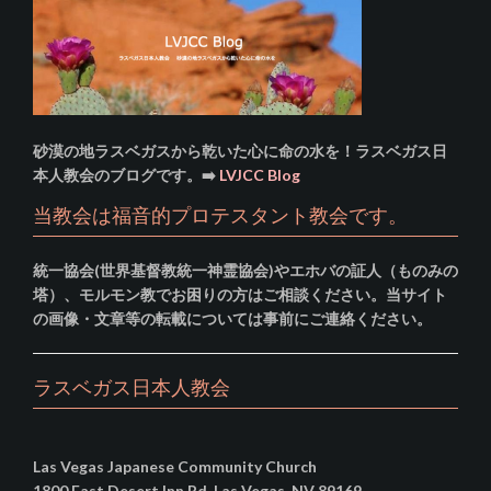
砂漠の地ラスベガスから乾いた心に命の水を！ラスベガス日
本人教会のブログです。➡️
LVJCC Blog
当教会は福音的プロテスタント教会です。
統一協会(世界基督教統一神霊協会)やエホバの証人（ものみの
塔）、モルモン教でお困りの方はご相談ください。当サイト
の画像・文章等の転載については事前にご連絡ください。
ラスベガス日本人教会
Las Vegas Japanese Community Church
1800 East Desert Inn Rd. Las Vegas, NV 89169