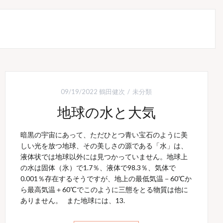
09/19/2022
鶴田健次
未分類
地球の水と大気
暗黒の宇宙にあって、ただひとつ青い宝石のように美
しい光を放つ地球、その美しさの源である「水」は、
液体状では地球以外には見つかっていません。地球上
の水は固体（氷）で1.7％、液体で98.3％、気体で
0.001％存在するそうですが、地上の最低気温－60℃か
ら最高気温＋60℃でこのように三態をとる物質は他に
ありません。 また地球には、13.