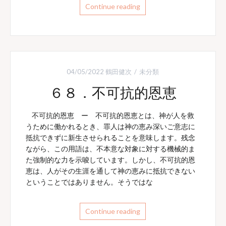
Continue reading
04/05/2022
鶴田健次
未分類
６８．不可抗的恩恵
不可抗的恩恵 ー 不可抗的恩恵とは、神が人を救
うために働かれるとき、罪人は神の恵み深いご意志に
抵抗できずに新生させられることを意味します。残念
ながら、この用語は、不本意な対象に対する機械的ま
た強制的な力を示唆しています。しかし、不可抗的恩
恵は、人がその生涯を通して神の恵みに抵抗できない
ということではありません。そうではな
Continue reading