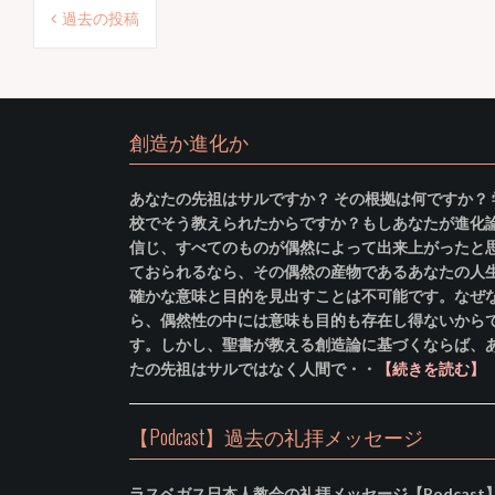
投
過去の投稿
稿
ナ
ビ
ゲ
創造か進化か
ー
あなたの先祖はサルですか？ その根拠は何ですか？ 
シ
校でそう教えられたからですか？もしあなたが進化
ョ
信じ、すべてのものが偶然によって出来上がったと
ておられるなら、その偶然の産物であるあなたの人
ン
確かな意味と目的を見出すことは不可能です。なぜ
ら、偶然性の中には意味も目的も存在し得ないから
す。しかし、聖書が教える創造論に基づくならば、
たの先祖はサルではなく人間で・・
【続きを読む】
【Podcast】過去の礼拝メッセージ
ラスベガス日本人教会の礼拝メッセージ【Podcast