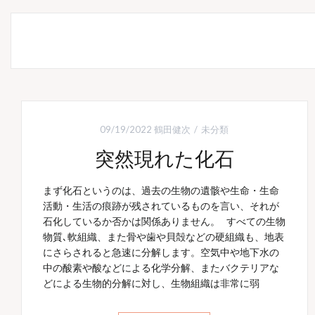
09/19/2022
鶴田健次
未分類
突然現れた化石
まず化石というのは、過去の生物の遺骸や生命・生命
活動・生活の痕跡が残されているものを言い、それが
石化しているか否かは関係ありません。 すべての生物
物質､軟組織、また骨や歯や貝殻などの硬組織も、地表
にさらされると急速に分解します。空気中や地下水の
中の酸素や酸などによる化学分解、またバクテリアな
どによる生物的分解に対し、生物組織は非常に弱