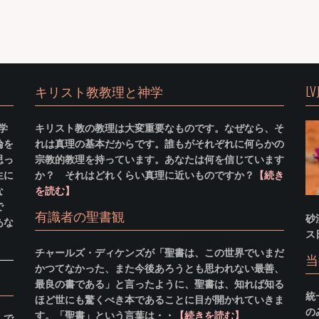
キリスト教教理と神学
LV
学
キリスト教の教理は大変重要なものです。なぜなら、そ
論を
れは真理の基本だからです。誰もがそれぞれに何らかの
思っ
宗教的教理を持っています。あなたは何を信じています
生に
か？ それはどれくらい真理に近いものですか？
【続き
な
を読む】
で
有識者の聖書観
砂
あな
ス
チャールズ・ディケンズが「聖書は、この世界でいまだ
当
かつてなかった、また今後あろうとも思われない最善、
最良の書である」と言ったように、聖書は、知れば知る
統
ほど世にも驚くべき本であることに目が開かれていきま
の
す。「聖書」という言葉は・・
【続きを読む】
】で