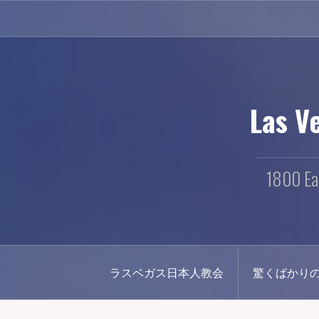
コ
ン
テ
ン
ツ
へ
ス
Las V
キ
ッ
プ
1800 Ea
ラスベガス日本人教会
驚くばかり