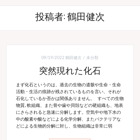
投稿者:
鶴田健次
09/19/2022
鶴田健次
未分類
突然現れた化石
まず化石というのは、過去の生物の遺骸や生命・生命
活動・生活の痕跡が残されているものを言い、それが
石化しているか否かは関係ありません。 すべての生物
物質､軟組織、また骨や歯や貝殻などの硬組織も、地表
にさらされると急速に分解します。空気中や地下水の
中の酸素や酸などによる化学分解、またバクテリアな
どによる生物的分解に対し、生物組織は非常に弱