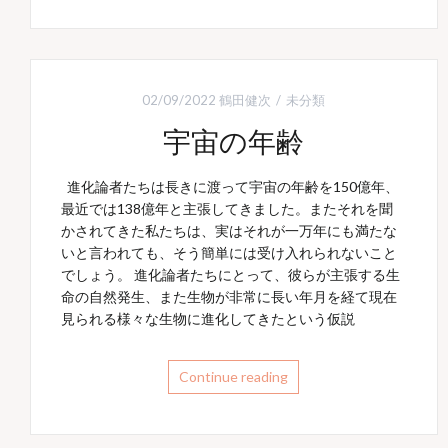
02/09/2022
鶴田健次
未分類
宇宙の年齢
進化論者たちは長きに渡って宇宙の年齢を150億年、
最近では138億年と主張してきました。またそれを聞
かされてきた私たちは、実はそれが一万年にも満たな
いと言われても、そう簡単には受け入れられないこと
でしょう。 進化論者たちにとって、彼らが主張する生
命の自然発生、また生物が非常に長い年月を経て現在
見られる様々な生物に進化してきたという仮説
Continue reading