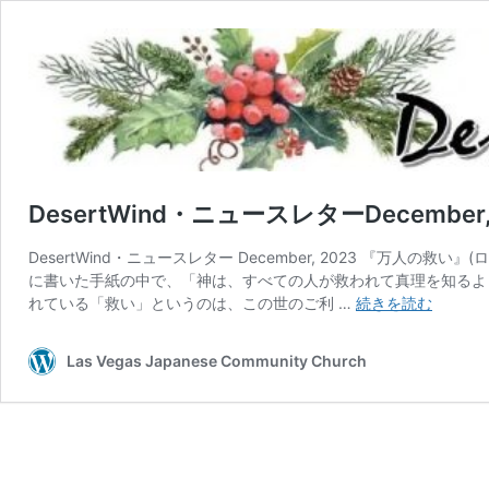
DesertWind・ニュースレターDecember,
DesertWind・ニュースレター December, 2023 『万人の救
に書いた手紙の中で、「神は、すべての人が救われて真理を知るよう
Desert
れている「救い」というのは、この世のご利 …
続きを読む
ニ
ュ
Las Vegas Japanese Community Church
ー
ス
レ
タ
ー
Decemb