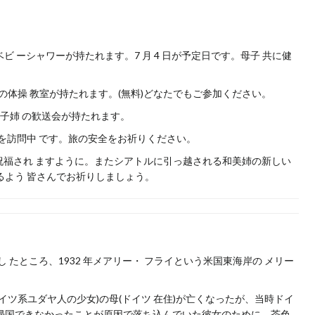
ビ ーシャワーが持たれます。7 月 4 日が予定日です。母子 共に健
゙の体操 教室が持たれます。(無料)どなたでもご参加ください。
子姉 の歓送会が持たれます。
訪問中 です。旅の安全をお祈りください。
活が祝福され ますように。またシアトルに引っ越される和美姉の新しい
るよう 皆さんでお祈りしましょう。
 たところ、1932 年メアリー・ フライという米国東海岸の メリー
ツ系ユダヤ人の少女)の母(ドイツ 在住)が亡くなったが、当時ドイ
帰国できなかったことが原因で落ち込んでいた彼女のために、茶色