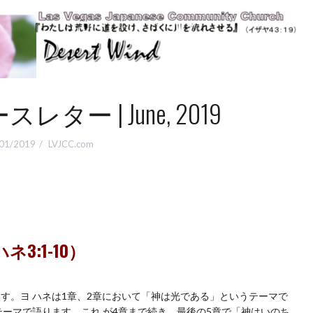
レター | June, 2019
01/2019
LVJCC.com
ハネ3:
1-10
）
。ヨ ハネは1章、2章において「神は光である」というテーマで
ーマで語ります。これ が4章まで続き、最後の5章で「神はいのち