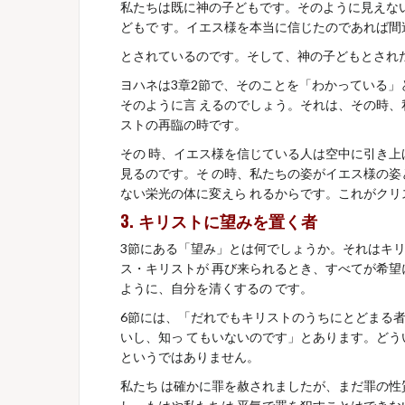
私たちは既に神の子どもです。そのように見えな
どもで す。イエス様を本当に信じたのであれば
とされているのです。そして、神の子どもとされ
ヨハネは3章2節で、そのことを「わかっている」
そのように言 えるのでしょう。それは、その時、
ストの再臨の時です。
その 時、イエス様を信じている人は空中に引き上
見るのです。そ の時、私たちの姿がイエス様の姿
ない栄光の体に変えら れるからです。これがク
3.
キリストに望みを置く者
3節にある「望み」とは何でしょうか。それはキリス
ス・キリストが 再び来られるとき、すべてが希
ように、自分を清くするの です。
6節には、「だれでもキリストのうちにとどま
いし、知っ てもいないのです」とあります。ど
というではありません。
私たち は確かに罪を赦されましたが、まだ罪の性