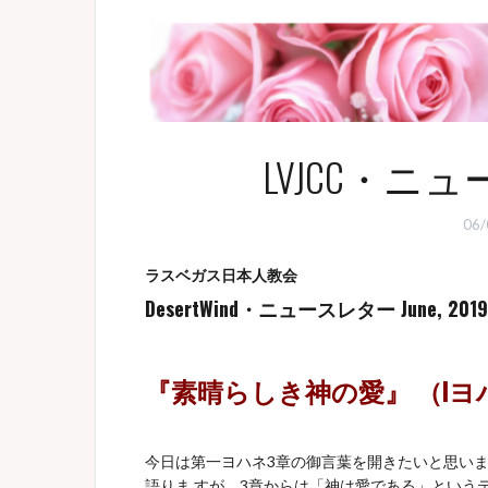
LVJCC・ニュース
06/
ラスベガス日本人教会
DesertWind・ニュースレター June, 2019
『
素晴らしき神の愛
』
（
I
ヨ
今日は第一ヨハネ3章の御言葉を開きたいと思います
語りま すが、3章からは「神は愛である」というテ