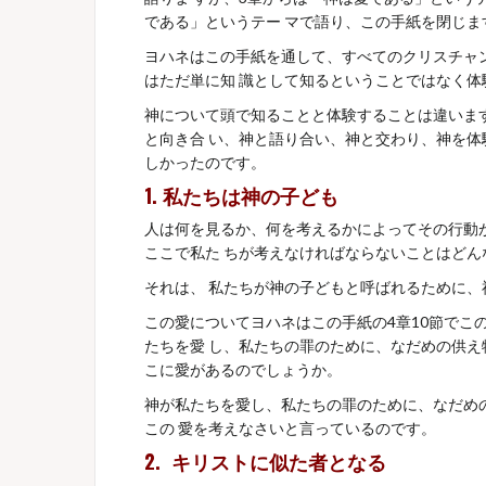
である」というテー マで語り、この手紙を閉じま
ヨハネはこの手紙を通して、すべてのクリスチャン
はただ単に知 識として知るということではなく
神について頭で知ることと体験することは違います
と向き合 い、神と語り合い、神と交わり、神を体験
しかったのです。
1. 私たちは神の子ども
人は何を見るか、何を考えるかによってその行動か
ここで私た ちが考えなければならないことはど
それは、 私たちが神の子どもと呼ばれるために
この愛についてヨハネはこの手紙の4章10節でこの
たちを愛 し、私たちの罪のために、なだめの供え物
こに愛があるのでしょうか。
神が私たちを愛し、私たちの罪のために、なだ
この 愛を考えなさいと言っているのです。
2.
キリストに似た者となる