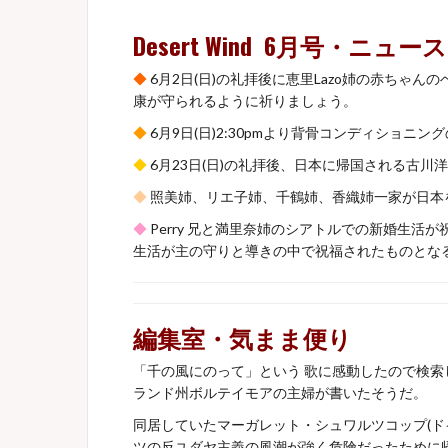
Desert Wind 6月号・ニュース
◆
6月2日(日)の礼拝後に恵里Lazo姉の赤ちゃんのベ
康が守られるように祈りましょう。
◆
6月9日(日)2:30pmより背骨コンディショニンク
◆
6月23日(日)の礼拝後、日本に帰国される古川洋
◆
照美姉、リエ子姉、千鶴姉、香織姉一家が日本を
◆
Perry 兄と満里奈姉のシアトルでの新婚生
生活が主の守りと導きの中で祝福されたものとな
編集室・気まま便り
「千の風にのって」という 歌に感動したので検索し
ランド州ボルテイモアの主婦が書いたそうだ。
同居していたマーガレット・シュワルツコップ(ドイ
ツの反ユダヤ主義の風潮が強く危険だったために