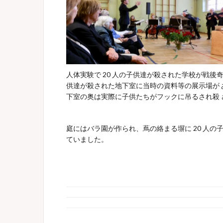
人体実験で 20 人の子供達が殺された学校が
供達が殺された地下室に当時の資料等の展示場が 
下室の奥は実際に子供たちがフックに吊るされ殺 さ
庭にはバラ園が作られ、蔦の絡まる塀に 20 人の
ていました。