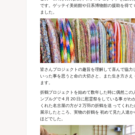
です。ゲッテイ美術館や日系博物館の援助を得て
ました。
皆さんプロジェクトの趣旨を理解して喜んで協力して
いった事を思うと命の大切さと、また生き方さえ 
ます。
折鶴プロジェクトを始めて数年した時に偶然この人
ンブルグで 4 月 20 日に慰霊祭をしている事 
くれた名古屋の方が 2 万羽の折鶴を送 ってくれた
展示したところ、実物の折鶴を 初めて見た人達か
ほどでした。