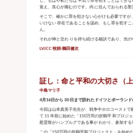
し、もはや私たちは 平気で罪を犯すことはでき
覚え、良心が痛むのです。内 に住んでおられる聖
そこで、確かに罪を犯さない心がけも必要ですか
いけない 存在であることを認め、もし罪を犯すこ
ん。
それが神と交わ りを持ち続ける秘訣であり、光
LVJCC 牧師:鶴田健次
証し：命と平和の大切さ（
中島マリ子
4月16日から 30 日まで訪れたドイツとポーラン
今回は山本真美子先生が、戦争中ホロコーストで殺 
て 11 年前に始めた「150万羽の折鶴平 和プロ
慰霊祭がハンブルグである事が わかり、参加す
この「150万羽の折鶴平和プロジェクト」を始めた