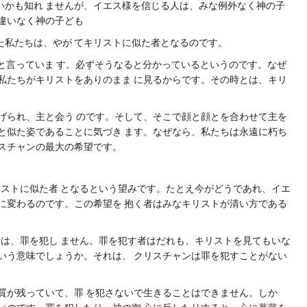
いかも知れ ませんが、イエス様を信じる人は、みな例外なく神の子
間違いなく神の子ども
た私たちは、やが てキリストに似た者となるのです。
と言っていま す。必ずそうなると分かっているというのです。なぜ
私たちがキリストをありのまま に見るからです。その時とは、キリ
げられ、主と会う のです。そして、そこで顔と顔とを合わせて主を
と似た姿であることに気づき ます。なぜなら、私たちは永遠に朽ち
リスチャンの最大の希望です。
トに似た者 となるという望みです。たとえ今がどうであれ、イエ
望に変わるのです。この希望を 抱く者はみなキリストが清い方である
る者は、罪を犯し ません。罪を犯す者はだれも、キリストを見てもいな
ういう意味でしょうか。それは、 クリスチャンは罪を犯すことがない
質が残っていて、罪 を犯さないで生きることはできません。しか