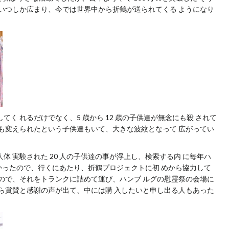
 いつしか広まり、今では世界中から折鶴が送られてくる ようになり
く れるだけでなく、5 歳から 12 歳の子供達が無念にも殺 されて
も変えられたという子供達もいて、大きな波紋となって 広がってい
体 実験された 20 人の子供達の事が浮上し、検索する内 に毎年ハ
がわかったので、行くにあたり、折鶴プロジェクトに初 めから協力して
ので、それをトランクに詰めて運び、ハンブ ルグの慰霊祭の会場に
ら賞賛と感謝の声が出て、中には購 入したいと申し出る人もあった