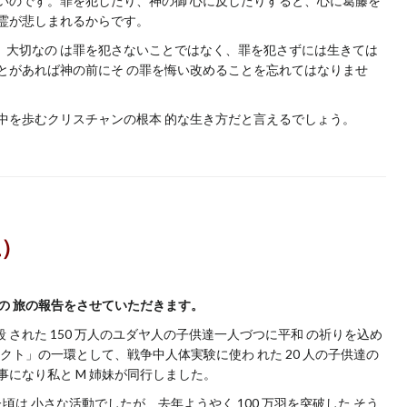
ないのです。罪を犯したり、神の御 心に反したりすると、心に葛藤を
霊が悲しまれるからです。
゙、大切なの は罪を犯さないことではなく、罪を犯さずには生きては
とがあれば神の前にそ の罪を悔い改めることを忘れてはなりませ
の中を歩むクリスチャンの根本 的な生き方だと言えるでしょう。
上）
ドの 旅の報告をさせていただきます。
された 150 万人のユダヤ人の子供達一人づつに平和 の祈りを込め
ジェクト」の一環として、戦争中人体実験に使わ れた 20 人の子供達の
る事になり私と M 姉妹が同行しました。
頃は 小さな活動でしたが、去年ようやく 100 万羽を突破した そう