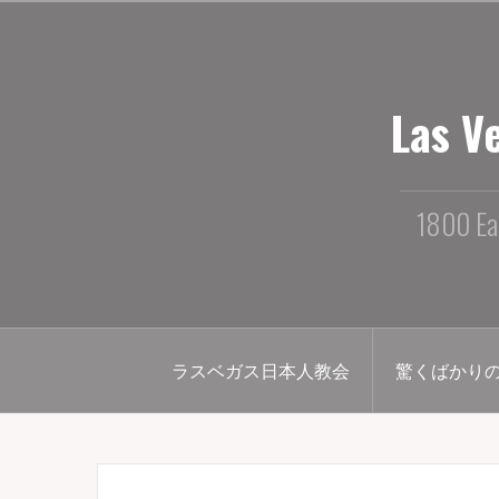
コ
ン
テ
ン
ツ
Las V
へ
ス
キ
ッ
1800 Ea
プ
ラスベガス日本人教会
驚くばかり