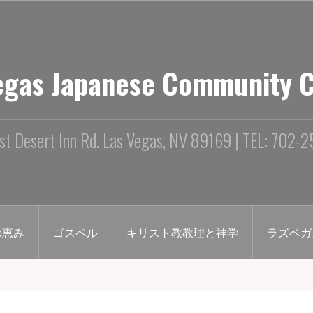
egas Japanese Community 
st Desert Inn Rd. Las Vegas, NV 89169 | TEL: 702-
の恵み
ゴスペル
キリスト教教理と神学
ラズベガ