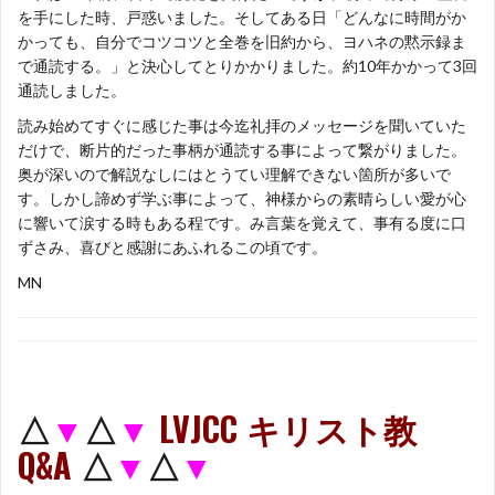
を手にした時、戸惑いました。そしてある日「どんなに時間がか
かっても、自分でコツコツと全巻を旧約から、ヨハネの黙示録ま
で通読する。」と決心してとりかかりました。約10年かかって3回
通読しました。
読み始めてすぐに感じた事は今迄礼拝のメッセージを聞いていた
だけで、断片的だった事柄が通読する事によって繋がりました。
奥が深いので解説なしにはとうてい理解できない箇所が多いで
す。しかし諦めず学ぶ事によって、神様からの素晴らしい愛が心
に響いて涙する時もある程です。み言葉を覚えて、事有る度に口
ずさみ、喜びと感謝にあふれるこの頃です。
MN
△
▼
△
▼
LVJCC キリスト教
Q&A
△
▼
△
▼