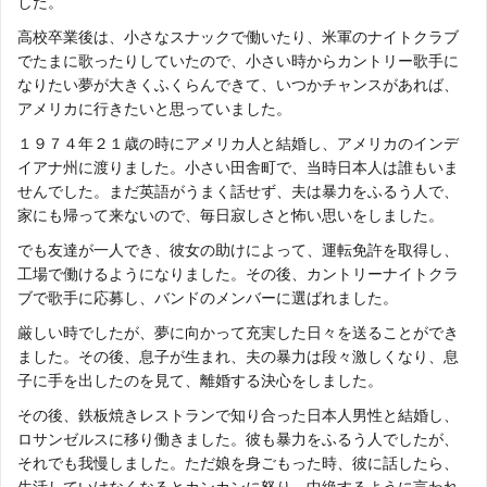
した。
高校卒業後は、小さなスナックで働いたり、米軍のナイトクラブ
でたまに歌ったりしていたので、小さい時からカントリー歌手に
なりたい夢が大きくふくらんできて、いつかチャンスがあれば、
アメリカに行きたいと思っていました。
１９７４年２１歳の時にアメリカ人と結婚し、アメリカのインデ
イアナ州に渡りました。小さい田舎町で、当時日本人は誰もいま
せんでした。まだ英語がうまく話せず、夫は暴力をふるう人で、
家にも帰って来ないので、毎日寂しさと怖い思いをしました。
でも友達が一人でき、彼女の助けによって、運転免許を取得し、
工場で働けるようになりました。その後、カントリーナイトクラ
ブで歌手に応募し、バンドのメンバーに選ばれました。
厳しい時でしたが、夢に向かって充実した日々を送ることができ
ました。その後、息子が生まれ、夫の暴力は段々激しくなり、息
子に手を出したのを見て、離婚する決心をしました。
その後、鉄板焼きレストランで知り合った日本人男性と結婚し、
ロサンゼルスに移り働きました。彼も暴力をふるう人でしたが、
それでも我慢しました。ただ娘を身ごもった時、彼に話したら、
生活していけなくなるとカンカンに怒り、中絶するように言われ