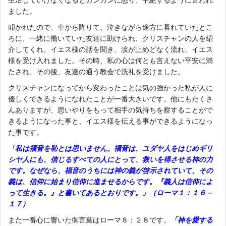
ました。
叩かれたので、車から降りて、泣きながら途方に暮れていたとこ
ろに、一緒に働いていた友達に助けられ、クリスチャンの人を紹
介してくれ、イエス様の話を聞き、涙が止めどなく流れ、イエス
様を受け入れました。その時、私の心は何とも言えない平安に満
たされ、その後、友達の通う教会で洗礼を受けました。
クリスチャンになってから変わったことは気の強かった私が人に
優しくできるようになれたことが一番大きいです。他にもたくさ
んありますが、思いやりをもって相手の気持ちを察することがで
きるようになった事と、イエス様を伝える事ができるようになっ
た事です。
「私は福音を恥とは思いません。福音は、ユダヤ人をはじめギリ
シヤ人にも、信じるすべての人にとって、救いを得させる神の力
です。なぜなら、福音のうちには神の義が啓示されていて、その
義は、信仰に始まり信仰に進ませるからです。『義人は信仰によ
って生きる。』と書いてあるとおりです。」（ローマ１：１６－
１７）
また一番心に響いた御言葉はローマ８：２８です。
「神を愛する