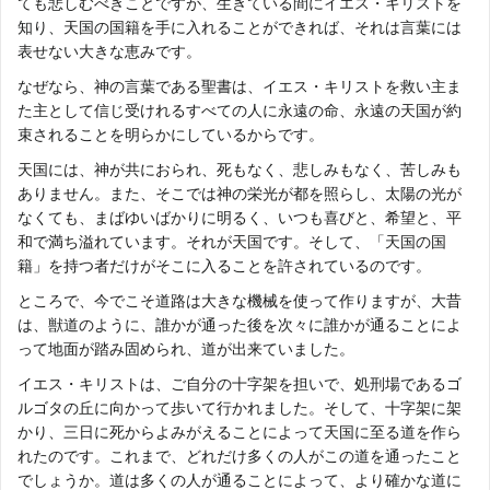
ても悲しむべきことですが、生きている間にイエス・キリストを
知り、天国の国籍を手に入れることができれば、それは言葉には
表せない大きな恵みです。
なぜなら、神の言葉である聖書は、イエス・キリストを救い主ま
た主として信じ受けれるすべての人に永遠の命、永遠の天国が約
束されることを明らかにしているからです。
天国には、神が共におられ、死もなく、悲しみもなく、苦しみも
ありません。また、そこでは神の栄光が都を照らし、太陽の光が
なくても、まばゆいばかりに明るく、いつも喜びと、希望と、平
和で満ち溢れています。それが天国です。そして、「天国の国
籍」を持つ者だけがそこに入ることを許されているのです。
ところで、今でこそ道路は大きな機械を使って作りますが、大昔
は、獣道のように、誰かが通った後を次々に誰かが通ることによ
って地面が踏み固められ、道が出来ていました。
イエス・キリストは、ご自分の十字架を担いで、処刑場であるゴ
ルゴタの丘に向かって歩いて行かれました。そして、十字架に架
かり、三日に死からよみがえることによって天国に至る道を作ら
れたのです。これまで、どれだけ多くの人がこの道を通ったこと
でしょうか。道は多くの人が通ることによって、より確かな道に