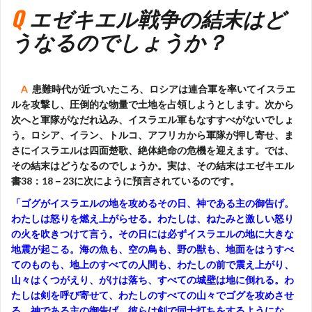
Q
エゼキエル戦争の結末はど
うなるのでしょうか？
A
患難時代が近づいたころ、ロシアは連合軍を率いてイスラエ
ルを攻撃し、圧倒的な物量で土地を占領しようとします。次から
次へと軍隊がなだれ込み、イスラエル軍もなすすべがないでしょ
う。ロシア、イラン、トルコ、アフリカから軍隊が押し寄せ、ま
さにイスラエルは四面楚歌、絶体絶命の危機を迎えます。では、
その結末はどうなるのでしょうか。実は、その結末はエゼキエル
書38：18－23に次にように預言されているのです。
「ゴグがイスラエルの地を攻めるその日、神である主の御告げ。
わたしは怒りを燃え上がらせる。わたしは、ねたみと激しい怒り
の火を吹きつけて言う。その日には必ずイスラエルの地に大きな
地震が起こる。海の魚も、空の鳥も、野の獣も、地面をはうすべ
てのものも、地上のすべての人間も、わたしの前で震え上がり、
山々はくつがえり、がけは落ち、すべての城壁は地に倒れる。わ
たしは剣を呼び寄せて、わたしのすべての山々でゴグを攻めさせ
る。神である主の御告げ。彼らは剣で同士打ちをするようにな