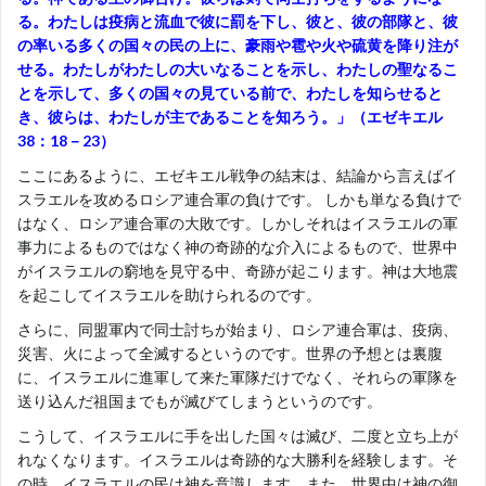
る。わたしは疫病と流血で彼に罰を下し、彼と、彼の部隊と、彼
の率いる多くの国々の民の上に、豪雨や雹や火や硫黄を降り注が
せる。わたしがわたしの大いなることを示し、わたしの聖なるこ
とを示して、多くの国々の見ている前で、わたしを知らせると
き、彼らは、わたしが主であることを知ろう。」（エゼキエル
38：18－23）
ここにあるように、エゼキエル戦争の結末は、結論から言えばイ
スラエルを攻めるロシア連合軍の負けです。 しかも単なる負けで
はなく、ロシア連合軍の大敗です。しかしそれはイスラエルの軍
事力によるものではなく神の奇跡的な介入によるもので、世界中
がイスラエルの窮地を見守る中、奇跡が起こります。神は大地震
を起こしてイスラエルを助けられるのです。
さらに、同盟軍内で同士討ちが始まり、ロシア連合軍は、疫病、
災害、火によって全滅するというのです。世界の予想とは裏腹
に、イスラエルに進軍して来た軍隊だけでなく、それらの軍隊を
送り込んだ祖国までもが滅びてしまうというのです。
こうして、イスラエルに手を出した国々は滅び、二度と立ち上が
れなくなります。イスラエルは奇跡的な大勝利を経験します。そ
の時、イスラエルの民は神を意識します。また、世界中は神の御