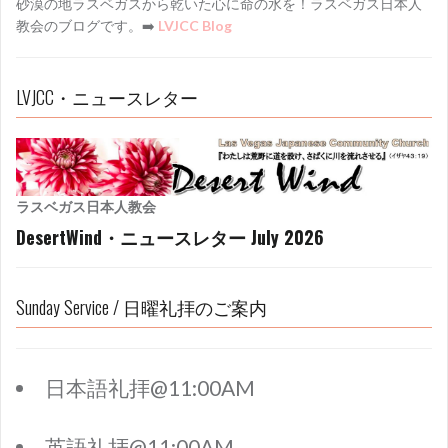
砂漠の地ラスベガスから乾いた心に命の水を！ラスベガス日本人
教会のブログです。➡️
LVJCC Blog
LVJCC・ニュースレター
ラスベガス日本人教会
DesertWind・ニュースレター July 2026
Sunday Service / 日曜礼拝のご案内
日本語礼拝@11:00AM
英語礼拝@11:00AM