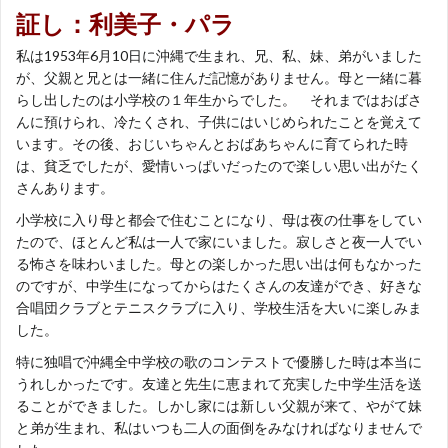
証し：利美子・パラ
私は1953年6月10日に沖縄で生まれ、兄、私、妹、弟がいました
が、父親と兄とは一緒に住んだ記憶がありません。母と一緒に暮
らし出したのは小学校の１年生からでした。 それまではおばさ
んに預けられ、冷たくされ、子供にはいじめられたことを覚えて
います。その後、おじいちゃんとおばあちゃんに育てられた時
は、貧乏でしたが、愛情いっぱいだったので楽しい思い出がたく
さんあります。
小学校に入り母と都会で住むことになり、母は夜の仕事をしてい
たので、ほとんど私は一人で家にいました。寂しさと夜一人でい
る怖さを味わいました。母との楽しかった思い出は何もなかった
のですが、中学生になってからはたくさんの友達ができ、好きな
合唱団クラブとテニスクラブに入り、学校生活を大いに楽しみま
した。
特に独唱で沖縄全中学校の歌のコンテストで優勝した時は本当に
うれしかったです。友達と先生に恵まれて充実した中学生活を送
ることができました。しかし家には新しい父親が来て、やがて妹
と弟が生まれ、私はいつも二人の面倒をみなければなりませんで