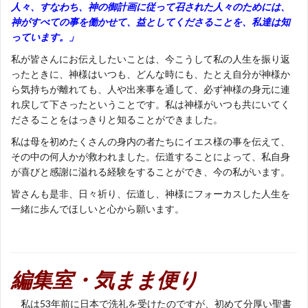
人々、すなわち、神の御計画に従って召された人々のためには、
神がすべての事を働かせて、益としてくださることを、私達は知
っています。」
私が皆さんにお伝えしたいことは、今こうして私の人生を振り返
ったときに、神様はいつも、どんな時にも、たとえ自分が神様か
ら気持ちが離れても、人や出来事を通して、必ず神様の身元に連
れ戻して下さったということです。私は神様がいつも共にいてく
ださることをはっきりと知ることができました。
私は母を初めたくさんの身内の者たちにイエス様の事を伝えて、
その中の何人かが救われました。伝道することによって、私自身
が喜びと感謝に溢れる経験をすることができ、今の私がいます。
皆さんも是非、日々祈り、伝道し、神様にフォーカスした人生を
一緒に歩んでほしいと心から願います。
編集室・気まま便り
私は53年前に日本で洗礼を受けたのですが、初めて分厚い聖書