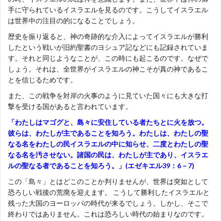
手に守られているイスラエルを見るのです。こうしてイスラエル
は世界中の注目の的になることでしょう。
歴史を振り返ると、神の奇跡的な介入によってイスラエルが勝利
したという戦いが旧約聖書のヨシュア記などにも記録されていま
す。それと同じようなことが、この時にも起こるのです。なぜで
しょう。それは、全世界がイスラエルの神こそが真の神であるこ
とを信じるためです。
また、この戦争を対岸の火事のように見ていた国々にも大きな打
撃を受ける国があると言われています。
「わたしはマゴグと、島々に安住している者たちとに火を放つ。
彼らは、わたしが主であることを知ろう。わたしは、わたしの聖
なる名をわたしの民イスラエルの中に知らせ、二度とわたしの聖
なる名を汚させない。諸国の民は、わたしが主であり、イスラエ
ルの聖なる者であることを知ろう。」(エゼキエル39：6－7)
この「島々」とはどこのことか判りませんが、世界は突如として
恐ろしい戦後の荒廃を迎えます。 こうして勝利したイスラエルと
残った大国のヨーロッパの時代が来るでしょう。しかし、そこで
終わりではありません。これは恐ろしい時代の始まりなのです。