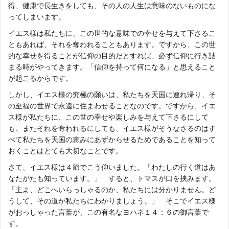
得、健康で長生きをしても、その人の人生は意味のないものにな
ってしまいます。
イエス様は私たちに、この世的な意味での幸せを与えて下さるこ
ともあれば、それを奪われることもあります。ですから、この世
的な幸せを得ることが信仰の目的だとすれば、必ず信仰に行き詰
まる時がやってきます。「信仰を持って何になる」と思えること
が起こるからです。
しかし、イエス様の究極の願いは、私たちを天国に連れ帰り、そ
の至福の世界で永遠に住まわせることなのです。ですから、イエ
ス様が私たちに、この世の幸せや楽しみを与えて下さるにして
も、またそれを奪われるにしても、イエス様がそうなさるのはす
べて私たちを天国の恵みにあずからせるためであることを知って
おくことはとても大切なことです。
さて、イエス様は４節でこう仰いました。「わたしの行く道はあ
なたがたも知っています。」 すると、トマスが口を挟みます。
「主よ、どこへいらっしゃるのか、私たちには分かりません。ど
うして、その道が私たちにわかりましょう。」 そこでイエス様
がおっしゃった言葉が、この有名なヨハネ１４：６の御言葉で
す。