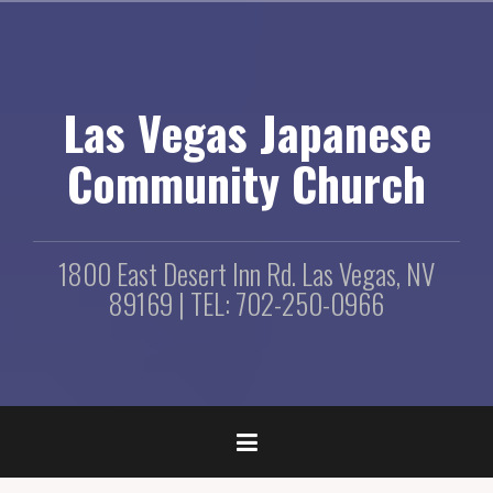
コ
ン
テ
ン
ツ
Las Vegas Japanese
へ
ス
Community Church
キ
ッ
プ
1800 East Desert Inn Rd. Las Vegas, NV
89169 | TEL: 702-250-0966