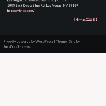
Las Vegas Japanese Community Church
1800 East Desert Inn Rd. Las Vegas, NV 89169
https://lvjcc.com/
【ホームに戻る】
Proudly powered by WordPress
|
Theme:
Oria
by
JustFreeThemes.