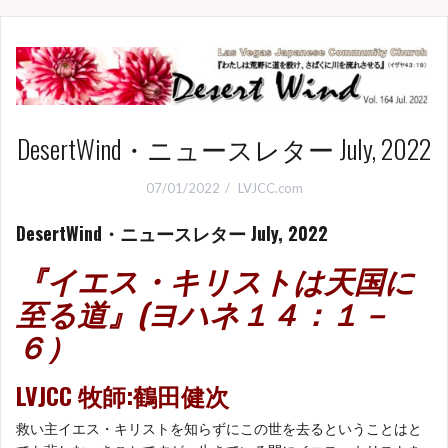
DesertWind・ニュースレター July, 2022
07/01/2022
LVJCC.com
DesertWind・ニュースレター July, 2022
『イエス・キリストは天国に
至る道
』(ヨハネ１４：１－
６
）
LVJCC 牧師:鶴田健次
救い主イエス・キリストを知らずにこの世を去るということはと