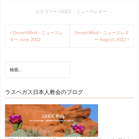
カテゴリー:
LVJCC・ニュースレター
投
DesertWind・ニュースレ
DesertWind・ニュースレタ
稿
ター June, 2022
ー August, 2022
ナ
ビ
検
ゲ
索:
ー
シ
ラスベガス日本人教会のブログ
ョ
ン