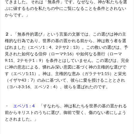
てきました。 それは「無条件」です。なぜなら、神が私たちを選
ぶに値するものを私たちの中にご覧になることを条件とされない
からです。」
２．
「無条件的選び」という言葉の文脈では、この選びは神の主
権的な行為であり、世界の基の置かれる前から、神は救う者を選
ばれました（エペソ1：4、2テサ2：13）。この救いの選びは、予
見された如何なる信仰（ローマ9:16）や如何なる善行（ローマ
9:11、2テモテ1：9）を条件とはしていません。この選びは、完全
に神の意志による、憐れみ深い意図に基づく神の主権的な選びで
す（エペソ1:11）。神は、主権的な恵み（ガラテヤ1:15）と栄光
（イザヤ43：7）のみに基づいて、彼らに愛を授けることとされ
（ヨハネ3:16、エペソ2：4）、彼らを選ばれたのです。
・
エペソ1：4
「すなわち、神は私たちを世界の基の置かれる
前からキリストのうちに選び、御前で聖く、傷のない者にしよう
とされました。」