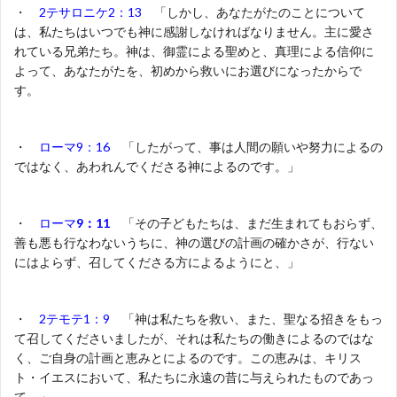
・
2テサロニケ2：13
「しかし、あなたがたのことについて
は、私たちはいつでも神に感謝しなければなりません。主に愛さ
れている兄弟たち。神は、御霊による聖めと、真理による信仰に
よって、あなたがたを、初めから救いにお選びになったからで
す。
・
ローマ9：16
「したがって、事は人間の願いや努力によるの
ではなく、あわれんでくださる神によるのです。」
・
ローマ
9：11
「その子どもたちは、まだ生まれてもおらず、
善も悪も行なわないうちに、神の選びの計画の確かさが、行ない
にはよらず、召してくださる方によるようにと、」
・
2テモテ1：9
「神は私たちを救い、また、聖なる招きをもっ
て召してくださいましたが、それは私たちの働きによるのではな
く、ご自身の計画と恵みとによるのです。この恵みは、キリス
ト・イエスにおいて、私たちに永遠の昔に与えられたものであっ
て、」