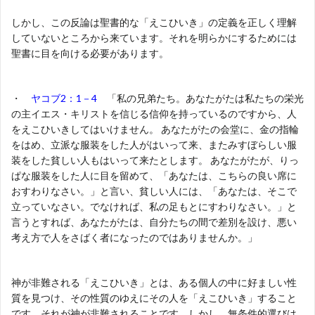
しかし、この反論は聖書的な「えこひいき」の定義を正しく理解
していないところから来ています。それを明らかにするためには
聖書に目を向ける必要があります。
・
ヤコブ2：1－4
「私の兄弟たち。あなたがたは私たちの栄光
の主イエス・キリストを信じる信仰を持っているのですから、人
をえこひいきしてはいけません。 あなたがたの会堂に、金の指輪
をはめ、立派な服装をした人がはいって来、またみすぼらしい服
装をした貧しい人もはいって来たとします。 あなたがたが、りっ
ぱな服装をした人に目を留めて、「あなたは、こちらの良い席に
おすわりなさい。」と言い、貧しい人には、「あなたは、そこで
立っていなさい。でなければ、私の足もとにすわりなさい。」と
言うとすれば、あなたがたは、自分たちの間で差別を設け、悪い
考え方で人をさばく者になったのではありませんか。」
神が非難される「えこひいき」とは、ある個人の中に好ましい性
質を見つけ、その性質のゆえにその人を「えこひいき」すること
です。それが神が非難されることです。しかし、無条件的選びは