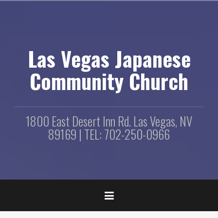
コ
ン
テ
ン
ツ
Las Vegas Japanese
へ
ス
Community Church
キ
ッ
プ
1800 East Desert Inn Rd. Las Vegas, NV
89169 | TEL: 702-250-0966