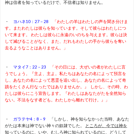
神は信者を知っているだけで、不信者は知りません。
・
ヨハネ10：27－28
「わたしの羊はわたしの声を聞き分けま
す。またわたしは彼らを知っています。そして彼らはわたしにつ
いて来ます。 わたしは彼らに永遠のいのちを与えます。彼らは決
して滅びることがなく、また、だれもわたしの手から彼らを奪い
去るようなことはありません。」
・
マタイ7：22－23
「その日には、大ぜいの者がわたしに言
うでしょう。『主よ、主よ。私たちはあなたの名によって預言を
し、あなたの名によって悪霊を追い出し、あなたの名によって奇
蹟をたくさん行なったではありませんか。』 しかし、その時、わ
たしは彼らにこう宣告します。『わたしはあなたがたを全然知ら
ない。不法をなす者ども。わたしから離れて行け。』」
・
ガラテヤ4：8－9
「しかし、神を知らなかった当時、あなた
がたは本来は神でない神々の奴隷でした。
ところが、今では神を
知っているのに、いや、むしろ神に知られているのに
、どうして