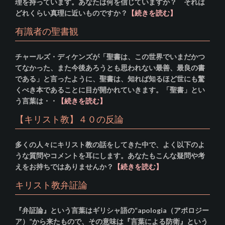
理を持っています。あなたは何を信じていますか？ それは
どれくらい真理に近いものですか？
【続きを読む】
有識者の聖書観
チャールズ・ディケンズが「聖書は、この世界でいまだかつ
てなかった、また今後あろうとも思われない最善、最良の書
である」と言ったように、聖書は、知れば知るほど世にも驚
くべき本であることに目が開かれていきます。「聖書」とい
う言葉は・・
【続きを読む】
【キリスト教】４０の反論
多くの人々にキリスト教の話をしてきた中で、よく以下のよ
うな質問やコメントを耳にします。あなたもこんな疑問や考
えをお持ちではありませんか？
【続きを読む】
キリスト教弁証論
『弁証論』という言葉はギリシャ語の“apologia（アポロジー
ア）”から来たもので、その意味は『言葉による防衛』という