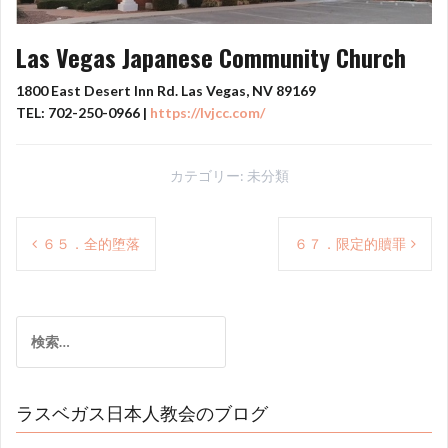
Las Vegas Japanese Community Church
1800 East Desert Inn Rd. Las Vegas, NV 89169
TEL: 702-250-0966 |
https://lvjcc.com/
カテゴリー:
未分類
投
６５．全的堕落
６７．限定的贖罪
稿
ナ
ビ
検
索:
ゲ
ー
ラスベガス日本人教会のブログ
シ