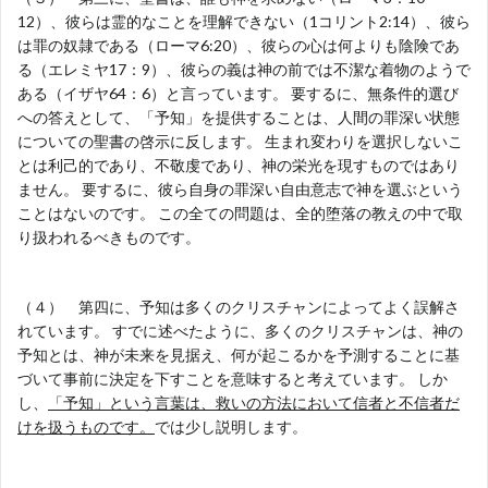
12）、彼らは霊的なことを理解できない（1コリント2:14）、彼ら
は罪の奴隷である（ローマ6:20）、彼らの心は何よりも陰険であ
る（エレミヤ17：9）、彼らの義は神の前では不潔な着物のようで
ある（イザヤ64：6）と言っています。 要するに、無条件的選び
への答えとして、「予知」を提供することは、人間の罪深い状態
についての聖書の啓示に反します。 生まれ変わりを選択しないこ
とは利己的であり、不敬虔であり、神の栄光を現すものではあり
ません。 要するに、彼ら自身の罪深い自由意志で神を選ぶという
ことはないのです。 この全ての問題は、全的堕落の教えの中で取
り扱われるべきものです。
（４） 第四に、予知は多くのクリスチャンによってよく誤解さ
れています。 すでに述べたように、多くのクリスチャンは、神の
予知とは、神が未来を見据え、何が起こるかを予測することに基
づいて事前に決定を下すことを意味すると考えています。 しか
し、
「予知」という言葉は、救いの方法において信者と不信者だ
けを扱うものです。
では少し説明します。