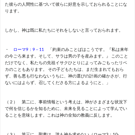
た彼らの人間性に基づいて彼らに好意を示しておられることにな
ります。
しかし、神は既に私たちにそれをしないと言っておられます。
・
ローマ9：9－11
「約束のみことばはこうです。『私は来年
の今ごろ来ます。そして、サラは男の子を産みます。』 このこと
だけでなく、私たちの先祖イサクひとりによってみごもったリベ
カのこともあります。 その子どもたちは、まだ生まれてもおら
ず、善も悪も行なわないうちに、神の選びの計画の確かさが、行
ないにはよらず、召してくださる方によるようにと、」
（２） 第二に、事前情報という考えは、神がさまざまな状況下
で何を信じるかを知るために、未来を見ることによって学んでい
ることを意味します。これは神の全知の教義に反します。
（３） 第三に、聖書は、誰も神を求めない（ローマ3：10-